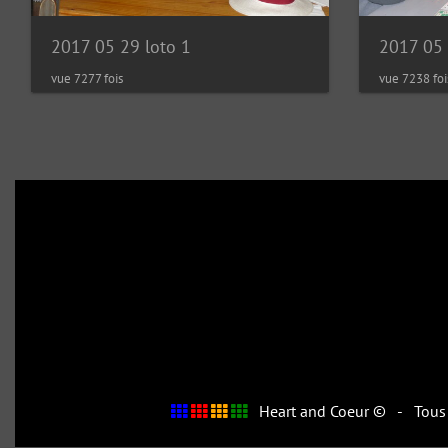
2017 05 29 loto 1
2017 05 
vue 7277 fois
vue 7238 foi
Heart and Coeur © - Tous d