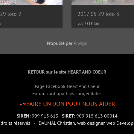
29 loto 2
2017 05 29 loto 3
s
vue 7315 fois
Propulsé par
Piwigo
RETOUR sur le site HEART AND COEUR
Page Facebook Heart And Coeur
Forum cardiopathies congénitales
FAIRE UN DON POUR NOUS AIDER
SIREN:
909 915 613 -
SIRET:
909 915 613 00014
roits réservés - DAUMAL Christian, web designer, web Devel