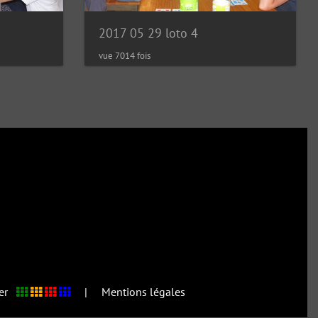
2017 05 29 loto 4
vue 7014 fois
oper
|
Mentions légales