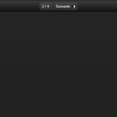
1 / 4
Suivante
RETOUR sur le site HEART AND COEUR